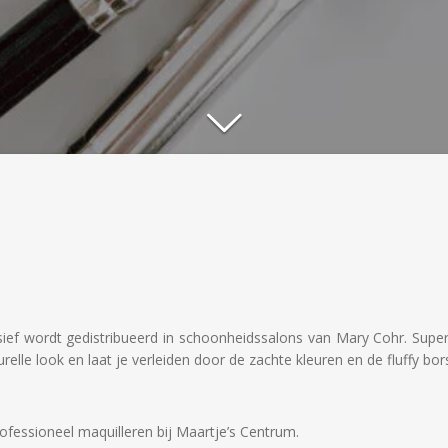
sief wordt gedistribueerd in schoonheidssalons van Mary Cohr. Superf
elle look en laat je verleiden door de zachte kleuren en de fluffy bors
rofessioneel maquilleren bij Maartje’s Centrum.