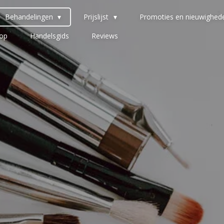
Behandelingen
Prijslijst
Promoties en nieuwighed
op
Handelsgids
Reviews