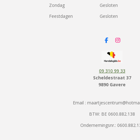
Zondag
Gesloten
Feestdagen
Gesloten
F
I
a
n
c
s
e
t
b
a
o
g
09 310 99 33
o
r
k
a
Scheldestraat 37
m
9890 Gavere
Email : maartjescentrum@hotma
BTW: BE 0600.882.138
Ondernemingsnr.: 0600.882.1