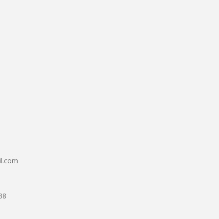
il.com
38